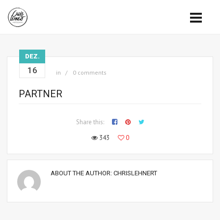
DEZ.
16
in
0 comments
PARTNER
Share this:
343
0
ABOUT THE AUTHOR:
CHRISLEHNERT